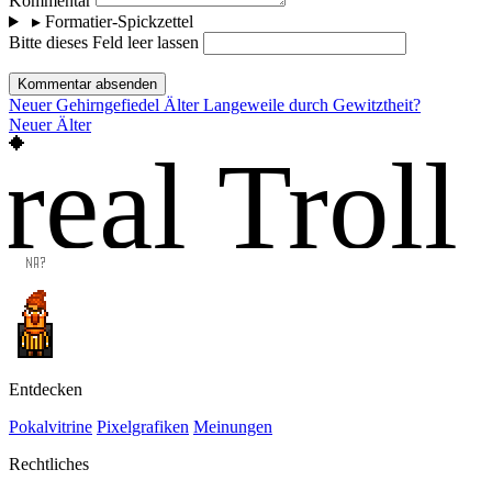
Kommentar
▸
Formatier-Spickzettel
Bitte dieses Feld leer lassen
Kommentar absenden
Neuer
Gehirngefiedel
Älter
Langeweile durch Gewitztheit?
Neuer
Älter
real Troll
Entdecken
Pokalvitrine
Pixelgrafiken
Meinungen
Rechtliches