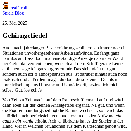
real Troll
Spiele
Blog
25. Mai 2025
Gehirngefiedel
Auch nach jahrelanger Bastelerfahrung schlittere ich immer noch in
Situationen unvorhergesehener Arbeitsaufwände. Es fängt ganz
harmlos an: Lass doch mal eine ständige Anzeige da an der Wand
per Geblinke verdeutlichen, wo sich auf dem Schiff gerade Leute
aufhalten, sage ich ganz arglos zu mir. Das sieht nicht nur gut,
sondern auch sci-fi-atmosphärisch aus, ist darüber hinaus auch noch
praktisch und außerdem magst du doch diese kleinen Details mit
ihrer Mischung aus Hingabe und Unnötigkeit, bezirze ich mich
selbst. Gut, los geht’s.
Von Zeit zu Zeit wacht auf dem Raumschiff jemand auf und wird
dann eben auf der kleinen Anzeigetafel ergänzt. Na gut, und wenn
die Figuren handlungsbedingt die Räume wechseln, sollte ich das
natürlich auch berücksichtigen, auch wenn das den Aufwand
ein
ganz klein wenig
erhöht. Ach ja, übrigens hat es der Spieler in der
Hand, wer in welchen Situationen aus dem Kälteschlaf geholt wird,