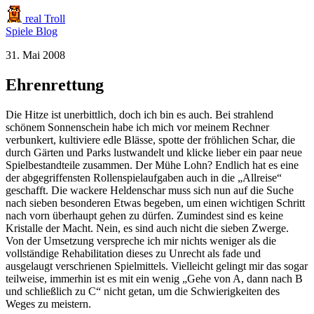
real Troll
Spiele
Blog
31. Mai 2008
Ehrenrettung
Die Hitze ist unerbittlich, doch ich bin es auch. Bei strahlend
schönem Sonnenschein habe ich mich vor meinem Rechner
verbunkert, kultiviere edle Blässe, spotte der fröhlichen Schar, die
durch Gärten und Parks lustwandelt und klicke lieber ein paar neue
Spielbestandteile zusammen. Der Mühe Lohn? Endlich hat es eine
der abgegriffensten Rollenspielaufgaben auch in die „Allreise“
geschafft. Die wackere Heldenschar muss sich nun auf die Suche
nach sieben besonderen Etwas begeben, um einen wichtigen Schritt
nach vorn überhaupt gehen zu dürfen. Zumindest sind es keine
Kristalle der Macht. Nein, es sind auch nicht die sieben Zwerge.
Von der Umsetzung verspreche ich mir nichts weniger als die
vollständige Rehabilitation dieses zu Unrecht als fade und
ausgelaugt verschrienen Spielmittels. Vielleicht gelingt mir das sogar
teilweise, immerhin ist es mit ein wenig „Gehe von A, dann nach B
und schließlich zu C“ nicht getan, um die Schwierigkeiten des
Weges zu meistern.