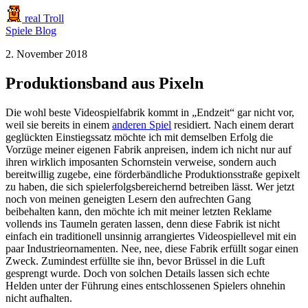
real Troll
Spiele
Blog
2. November 2018
Produktionsband aus Pixeln
Die wohl beste Videospielfabrik kommt in „Endzeit“ gar nicht vor,
weil sie bereits in einem
anderen Spiel
residiert. Nach einem derart
geglückten Einstiegssatz möchte ich mit demselben Erfolg die
Vorzüge meiner eigenen Fabrik anpreisen, indem ich nicht nur auf
ihren wirklich imposanten Schornstein verweise, sondern auch
bereitwillig zugebe, eine förderbändliche Produktionsstraße gepixelt
zu haben, die sich spielerfolgsbereichernd betreiben lässt. Wer jetzt
noch von meinen geneigten Lesern den aufrechten Gang
beibehalten kann, den möchte ich mit meiner letzten Reklame
vollends ins Taumeln geraten lassen, denn diese Fabrik ist nicht
einfach ein traditionell unsinnig arrangiertes Videospiellevel mit ein
paar Industrieornamenten. Nee, nee, diese Fabrik erfüllt sogar einen
Zweck. Zumindest erfüllte sie ihn, bevor Brüssel in die Luft
gesprengt wurde. Doch von solchen Details lassen sich echte
Helden unter der Führung eines entschlossenen Spielers ohnehin
nicht aufhalten.