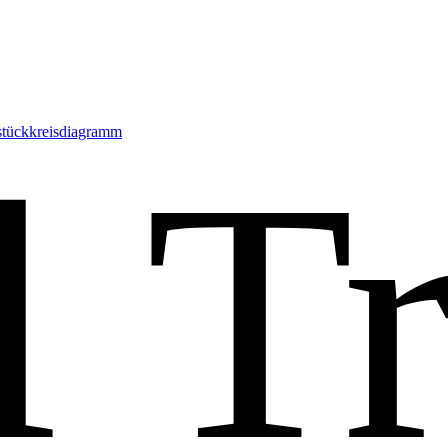
stückkreisdiagramm
l Tr