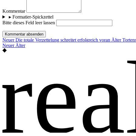
Kommentar
▸
Formatier-Spickzettel
Bitte dieses Feld leer lassen
Kommentar absenden
Neuer
Die totale Verzettelung schreitet erfolgreich voran
Älter
Torten
rea
Neuer
Älter