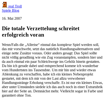
real Troll
Spiele
Blog
16. Mai 2007
Die totale Verzettelung schreitet
erfolgreich voran
Wenn/Falls die „Allreise“ einmal das komplexe Spiel werden soll,
das mir vorschwebt, setzt das natürlich Handlungsalternativen und
einige nette Zusätze voraus. Oder anders gesagt: Das Spiel sollte
nicht völlig geradlinig wie ein Zug voranstampfen, sondern hier und
da auch einmal ein paar Schleichwege ins Gehölz hinein gestatten.
Da bin ich gerade dabei und entsprechend komme ich wunderbar
vom Hundertsten ins Tausendste. Um mir hin und wieder etwas
Ablenkung zu verschaffen, habe ich ein kleines Nebenprojekt
gestartet, mit dem ich mir von der Last allzu verwobener
Handlungsstränge Erholung verschaffe. Es ist nur ein kleines Etwas,
aber unter Umständen siedele ich das auch noch in einer Extrarubrik
hier auf der Seite an. Demnächst mehr. Vielleicht sogar in Farbe und
garantiert ohne Ton.