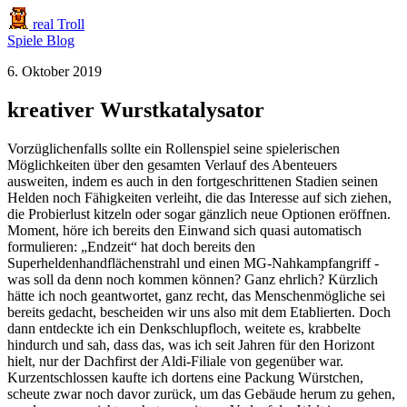
real Troll
Spiele
Blog
6. Oktober 2019
kreativer Wurstkatalysator
Vorzüglichenfalls sollte ein Rollenspiel seine spielerischen
Möglichkeiten über den gesamten Verlauf des Abenteuers
ausweiten, indem es auch in den fortgeschrittenen Stadien seinen
Helden noch Fähigkeiten verleiht, die das Interesse auf sich ziehen,
die Probierlust kitzeln oder sogar gänzlich neue Optionen eröffnen.
Moment, höre ich bereits den Einwand sich quasi automatisch
formulieren: „Endzeit“ hat doch bereits den
Superheldenhandflächenstrahl und einen MG-Nahkampfangriff -
was soll da denn noch kommen können? Ganz ehrlich? Kürzlich
hätte ich noch geantwortet, ganz recht, das Menschenmögliche sei
bereits gedacht, bescheiden wir uns also mit dem Etablierten. Doch
dann entdeckte ich ein Denkschlupfloch, weitete es, krabbelte
hindurch und sah, dass das, was ich seit Jahren für den Horizont
hielt, nur der Dachfirst der Aldi-Filiale von gegenüber war.
Kurzentschlossen kaufte ich dortens eine Packung Würstchen,
scheute zwar noch davor zurück, um das Gebäude herum zu gehen,