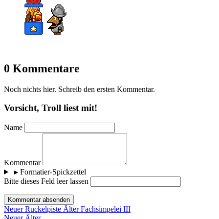
0 Kommentare
Noch nichts hier. Schreib den ersten Kommentar.
Vorsicht, Troll liest mit!
Name
Kommentar
▸
Formatier-Spickzettel
Bitte dieses Feld leer lassen
Kommentar absenden
Neuer
Ruckelpiste
Älter
Fachsimpelei III
Neuer
Älter