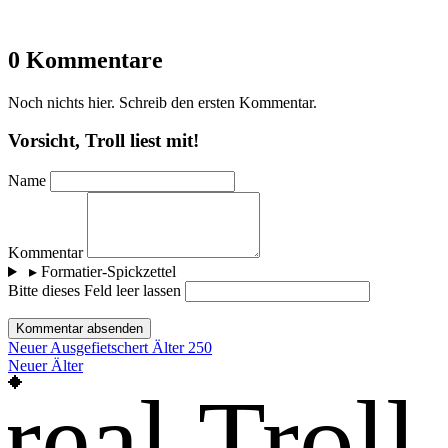
0 Kommentare
Noch nichts hier. Schreib den ersten Kommentar.
Vorsicht, Troll liest mit!
Name
Kommentar
▸
Formatier-Spickzettel
Bitte dieses Feld leer lassen
Kommentar absenden
Neuer
Ausgefietschert
Älter
250
Neuer
Älter
real Troll