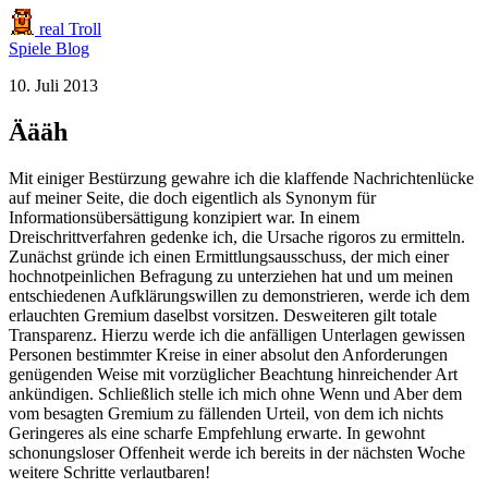
real Troll
Spiele
Blog
10. Juli 2013
Äääh
Mit einiger Bestürzung gewahre ich die klaffende Nachrichtenlücke
auf meiner Seite, die doch eigentlich als Synonym für
Informationsübersättigung konzipiert war. In einem
Dreischrittverfahren gedenke ich, die Ursache rigoros zu ermitteln.
Zunächst gründe ich einen Ermittlungsausschuss, der mich einer
hochnotpeinlichen Befragung zu unterziehen hat und um meinen
entschiedenen Aufklärungswillen zu demonstrieren, werde ich dem
erlauchten Gremium daselbst vorsitzen. Desweiteren gilt totale
Transparenz. Hierzu werde ich die anfälligen Unterlagen gewissen
Personen bestimmter Kreise in einer absolut den Anforderungen
genügenden Weise mit vorzüglicher Beachtung hinreichender Art
ankündigen. Schließlich stelle ich mich ohne Wenn und Aber dem
vom besagten Gremium zu fällenden Urteil, von dem ich nichts
Geringeres als eine scharfe Empfehlung erwarte. In gewohnt
schonungsloser Offenheit werde ich bereits in der nächsten Woche
weitere Schritte verlautbaren!