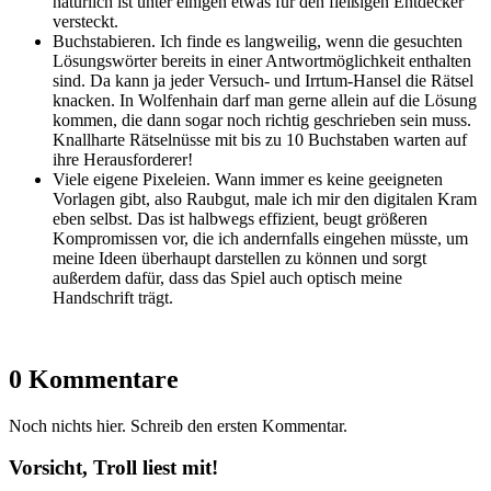
natürlich ist unter einigen etwas für den fleißigen Entdecker
versteckt.
Buchstabieren. Ich finde es langweilig, wenn die gesuchten
Lösungswörter bereits in einer Antwortmöglichkeit enthalten
sind. Da kann ja jeder Versuch- und Irrtum-Hansel die Rätsel
knacken. In Wolfenhain darf man gerne allein auf die Lösung
kommen, die dann sogar noch richtig geschrieben sein muss.
Knallharte Rätselnüsse mit bis zu 10 Buchstaben warten auf
ihre Herausforderer!
Viele eigene Pixeleien. Wann immer es keine geeigneten
Vorlagen gibt, also Raubgut, male ich mir den digitalen Kram
eben selbst. Das ist halbwegs effizient, beugt größeren
Kompromissen vor, die ich andernfalls eingehen müsste, um
meine Ideen überhaupt darstellen zu können und sorgt
außerdem dafür, dass das Spiel auch optisch meine
Handschrift trägt.
0 Kommentare
Noch nichts hier. Schreib den ersten Kommentar.
Vorsicht, Troll liest mit!