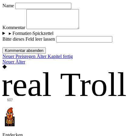
Name
Kommentar
▸
Formatier-Spickzettel
Bitte dieses Feld leer lassen
Kommentar absenden
Neuer
Preisregen
Älter
Kapitel fertig
Neuer
Älter
real Troll
Entdecken