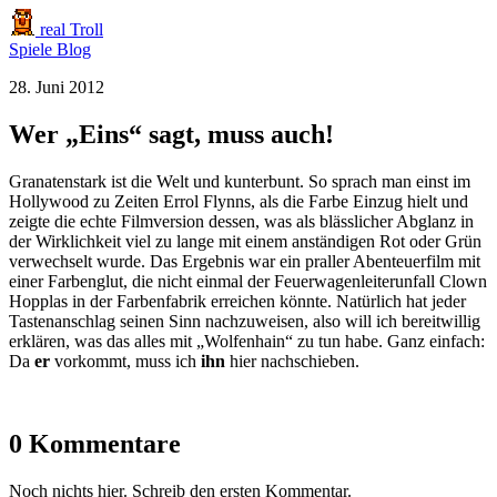
real Troll
Spiele
Blog
28. Juni 2012
Wer „Eins“ sagt, muss auch!
Granatenstark ist die Welt und kunterbunt. So sprach man einst im
Hollywood zu Zeiten Errol Flynns, als die Farbe Einzug hielt und
zeigte die echte Filmversion dessen, was als blässlicher Abglanz in
der Wirklichkeit viel zu lange mit einem anständigen Rot oder Grün
verwechselt wurde. Das Ergebnis war ein praller Abenteuerfilm mit
einer Farbenglut, die nicht einmal der Feuerwagenleiterunfall Clown
Hopplas in der Farbenfabrik erreichen könnte. Natürlich hat jeder
Tastenanschlag seinen Sinn nachzuweisen, also will ich bereitwillig
erklären, was das alles mit „Wolfenhain“ zu tun habe. Ganz einfach:
Da
er
vorkommt, muss ich
ihn
hier nachschieben.
0 Kommentare
Noch nichts hier. Schreib den ersten Kommentar.