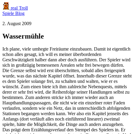
real Troll
Spiele
Blog
2. August 2009
Wassermühle
Ich plane, viele umhegte Freiräume einzubauen. Damit ist eigentlich
schon alles gesagt, ich will es meiner überbordenden
Geschwätzigkeit halber dann aber doch ausführen. Der Spieler wird
sich in großzügig bemessenen Arealen sehr frei bewegen dürfen.
Die Grenze selbst wird erst überschritten, sobald alles freigespielt
wurde, was das nächste Kapitel öffnet. Innerhalb dieser Grenze steht
es dem Spieler solange frei, zu schalten und walten, wie er es
wünscht. Zum einen biete ich ihm zahlreiche Nebenquests, mittels
derer er sehr frei wird, die Reihenfolge seiner Handlungen selbst zu
bestimmen. Zum anderen stricke ich immer wieder auch an
Haupthandlungspassagen, die nicht wie ein einzelner roter Faden
verlaufen, sondern wie ein Netz, das in unterschiedlich abfolgenden
Stationen begangen werden kann. Wer also ein Kapitel jenseits des
Anfangs (dort verläuft alles noch einführend linearer) zweimal
spielte, hätte die Möglichkeit, die Dinge auch anders anzugehen.
Das prägt dem Erzählungsverlauf den Stempel des Spielers in. Er