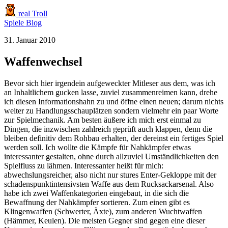
real Troll
Spiele
Blog
31. Januar 2010
Waffenwechsel
Bevor sich hier irgendein aufgeweckter Mitleser aus dem, was ich
an Inhaltlichem gucken lasse, zuviel zusammenreimen kann, drehe
ich diesen Informationshahn zu und öffne einen neuen; darum nichts
weiter zu Handlungsschauplätzen sondern vielmehr ein paar Worte
zur Spielmechanik. Am besten äußere ich mich erst einmal zu
Dingen, die inzwischen zahlreich geprüft auch klappen, denn die
bleiben definitiv dem Rohbau erhalten, der dereinst ein fertiges Spiel
werden soll. Ich wollte die Kämpfe für Nahkämpfer etwas
interessanter gestalten, ohne durch allzuviel Umständlichkeiten den
Spielfluss zu lähmen. Interessanter heißt für mich:
abwechslungsreicher, also nicht nur stures Enter-Gekloppe mit der
schadenspunktintensivsten Waffe aus dem Rucksackarsenal. Also
habe ich zwei Waffenkategorien eingebaut, in die sich die
Bewaffnung der Nahkämpfer sortieren. Zum einen gibt es
Klingenwaffen (Schwerter, Äxte), zum anderen Wuchtwaffen
(Hämmer, Keulen). Die meisten Gegner sind gegen eine dieser