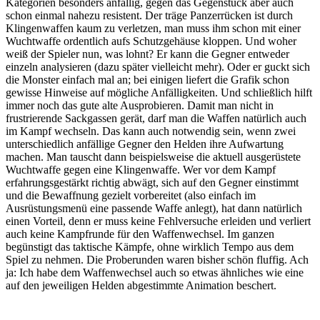
Kategorien besonders anfällig, gegen das Gegenstück aber auch
schon einmal nahezu resistent. Der träge Panzerrücken ist durch
Klingenwaffen kaum zu verletzen, man muss ihm schon mit einer
Wuchtwaffe ordentlich aufs Schutzgehäuse kloppen. Und woher
weiß der Spieler nun, was lohnt? Er kann die Gegner entweder
einzeln analysieren (dazu später vielleicht mehr). Oder er guckt sich
die Monster einfach mal an; bei einigen liefert die Grafik schon
gewisse Hinweise auf mögliche Anfälligkeiten. Und schließlich hilft
immer noch das gute alte Ausprobieren. Damit man nicht in
frustrierende Sackgassen gerät, darf man die Waffen natürlich auch
im Kampf wechseln. Das kann auch notwendig sein, wenn zwei
unterschiedlich anfällige Gegner den Helden ihre Aufwartung
machen. Man tauscht dann beispielsweise die aktuell ausgerüstete
Wuchtwaffe gegen eine Klingenwaffe. Wer vor dem Kampf
erfahrungsgestärkt richtig abwägt, sich auf den Gegner einstimmt
und die Bewaffnung gezielt vorbereitet (also einfach im
Ausrüstungsmenü eine passende Waffe anlegt), hat dann natürlich
einen Vorteil, denn er muss keine Fehlversuche erleiden und verliert
auch keine Kampfrunde für den Waffenwechsel. Im ganzen
begünstigt das taktische Kämpfe, ohne wirklich Tempo aus dem
Spiel zu nehmen. Die Proberunden waren bisher schön fluffig. Ach
ja: Ich habe dem Waffenwechsel auch so etwas ähnliches wie eine
auf den jeweiligen Helden abgestimmte Animation beschert.