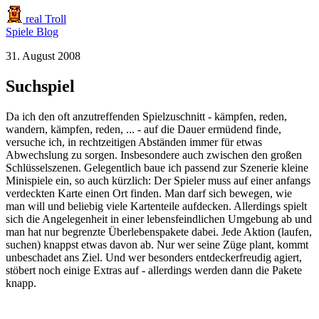
real Troll
Spiele
Blog
31. August 2008
Suchspiel
Da ich den oft anzutreffenden Spielzuschnitt - kämpfen, reden,
wandern, kämpfen, reden, ... - auf die Dauer ermüdend finde,
versuche ich, in rechtzeitigen Abständen immer für etwas
Abwechslung zu sorgen. Insbesondere auch zwischen den großen
Schlüsselszenen. Gelegentlich baue ich passend zur Szenerie kleine
Minispiele ein, so auch kürzlich: Der Spieler muss auf einer anfangs
verdeckten Karte einen Ort finden. Man darf sich bewegen, wie
man will und beliebig viele Kartenteile aufdecken. Allerdings spielt
sich die Angelegenheit in einer lebensfeindlichen Umgebung ab und
man hat nur begrenzte Überlebenspakete dabei. Jede Aktion (laufen,
suchen) knappst etwas davon ab. Nur wer seine Züge plant, kommt
unbeschadet ans Ziel. Und wer besonders entdeckerfreudig agiert,
stöbert noch einige Extras auf - allerdings werden dann die Pakete
knapp.