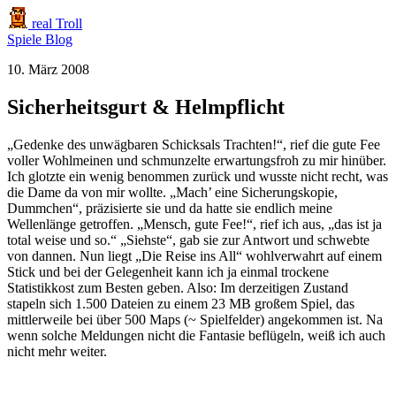
real Troll
Spiele
Blog
10. März 2008
Sicherheitsgurt & Helmpflicht
„Gedenke des unwägbaren Schicksals Trachten!“, rief die gute Fee
voller Wohlmeinen und schmunzelte erwartungsfroh zu mir hinüber.
Ich glotzte ein wenig benommen zurück und wusste nicht recht, was
die Dame da von mir wollte. „Mach’ eine Sicherungskopie,
Dummchen“, präzisierte sie und da hatte sie endlich meine
Wellenlänge getroffen. „Mensch, gute Fee!“, rief ich aus, „das ist ja
total weise und so.“ „Siehste“, gab sie zur Antwort und schwebte
von dannen. Nun liegt „Die Reise ins All“ wohlverwahrt auf einem
Stick und bei der Gelegenheit kann ich ja einmal trockene
Statistikkost zum Besten geben. Also: Im derzeitigen Zustand
stapeln sich 1.500 Dateien zu einem 23 MB großem Spiel, das
mittlerweile bei über 500 Maps (~ Spielfelder) angekommen ist. Na
wenn solche Meldungen nicht die Fantasie beflügeln, weiß ich auch
nicht mehr weiter.