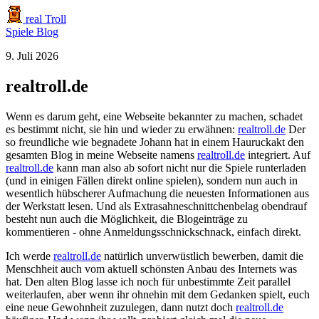
real Troll
Spiele
Blog
9. Juli 2026
realtroll.de
Wenn es darum geht, eine Webseite bekannter zu machen, schadet
es bestimmt nicht, sie hin und wieder zu erwähnen:
realtroll.de
Der
so freundliche wie begnadete Johann hat in einem Hauruckakt den
gesamten Blog in meine Webseite namens
realtroll.de
integriert. Auf
realtroll.de
kann man also ab sofort nicht nur die Spiele runterladen
(und in einigen Fällen direkt online spielen), sondern nun auch in
wesentlich hübscherer Aufmachung die neuesten Informationen aus
der Werkstatt lesen. Und als Extrasahneschnittchenbelag obendrauf
besteht nun auch die Möglichkeit, die Blogeinträge zu
kommentieren - ohne Anmeldungsschnickschnack, einfach direkt.
Ich werde
realtroll.de
natürlich unverwüstlich bewerben, damit die
Menschheit auch vom aktuell schönsten Anbau des Internets was
hat. Den alten Blog lasse ich noch für unbestimmte Zeit parallel
weiterlaufen, aber wenn ihr ohnehin mit dem Gedanken spielt, euch
eine neue Gewohnheit zuzulegen, dann nutzt doch
realtroll.de