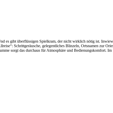
Und es gibt überflüssigen Spielkram, der nicht wirklich nötig ist. Inwie
„Allreise“: Schrittgeräusche, gelegentliches Blinzeln, Ortsnamen zur Or
 Summe sorgt das durchaus für Atmosphäre und Bedienungskomfort. Im üb