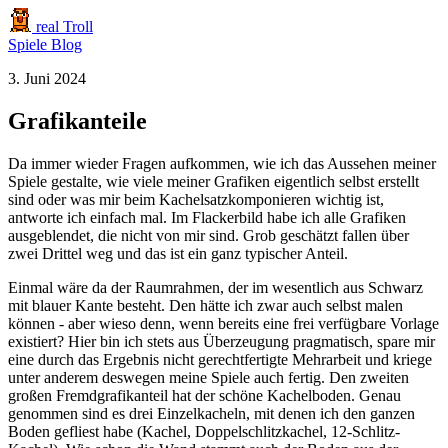
real Troll
Spiele
Blog
3. Juni 2024
Grafikanteile
Da immer wieder Fragen aufkommen, wie ich das Aussehen meiner
Spiele gestalte, wie viele meiner Grafiken eigentlich selbst erstellt
sind oder was mir beim Kachelsatzkomponieren wichtig ist,
antworte ich einfach mal. Im Flackerbild habe ich alle Grafiken
ausgeblendet, die nicht von mir sind. Grob geschätzt fallen über
zwei Drittel weg und das ist ein ganz typischer Anteil.
Einmal wäre da der Raumrahmen, der im wesentlich aus Schwarz
mit blauer Kante besteht. Den hätte ich zwar auch selbst malen
können - aber wieso denn, wenn bereits eine frei verfügbare Vorlage
existiert? Hier bin ich stets aus Überzeugung pragmatisch, spare mir
eine durch das Ergebnis nicht gerechtfertigte Mehrarbeit und kriege
unter anderem deswegen meine Spiele auch fertig. Den zweiten
großen Fremdgrafikanteil hat der schöne Kachelboden. Genau
genommen sind es drei Einzelkacheln, mit denen ich den ganzen
Boden gefliest habe (Kachel, Doppelschlitzkachel, 12-Schlitz-