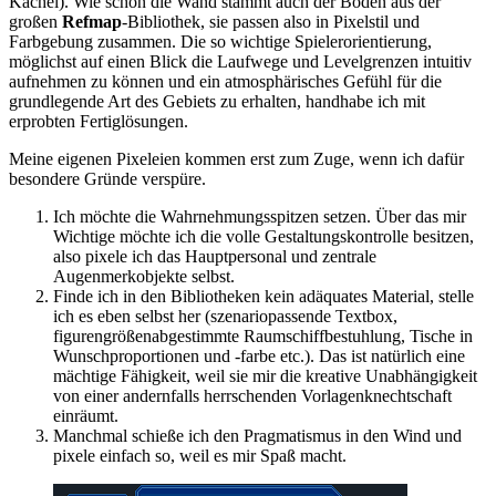
Kachel). Wie schon die Wand stammt auch der Boden aus der
großen
Refmap
-Bibliothek, sie passen also in Pixelstil und
Farbgebung zusammen. Die so wichtige Spielerorientierung,
möglichst auf einen Blick die Laufwege und Levelgrenzen intuitiv
aufnehmen zu können und ein atmosphärisches Gefühl für die
grundlegende Art des Gebiets zu erhalten, handhabe ich mit
erprobten Fertiglösungen.
Meine eigenen Pixeleien kommen erst zum Zuge, wenn ich dafür
besondere Gründe verspüre.
Ich möchte die Wahrnehmungsspitzen setzen. Über das mir
Wichtige möchte ich die volle Gestaltungskontrolle besitzen,
also pixele ich das Hauptpersonal und zentrale
Augenmerkobjekte selbst.
Finde ich in den Bibliotheken kein adäquates Material, stelle
ich es eben selbst her (szenariopassende Textbox,
figurengrößenabgestimmte Raumschiffbestuhlung, Tische in
Wunschproportionen und -farbe etc.). Das ist natürlich eine
mächtige Fähigkeit, weil sie mir die kreative Unabhängigkeit
von einer andernfalls herrschenden Vorlagenknechtschaft
einräumt.
Manchmal schieße ich den Pragmatismus in den Wind und
pixele einfach so, weil es mir Spaß macht.