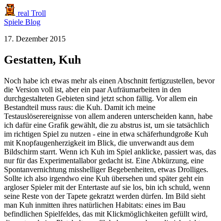
real Troll
Spiele
Blog
17. Dezember 2015
Gestatten, Kuh
Noch habe ich etwas mehr als einen Abschnitt fertigzustellen, bevor
die Version voll ist, aber ein paar Aufräumarbeiten in den
durchgestalteten Gebieten sind jetzt schon fällig. Vor allem ein
Bestandteil muss raus: die Kuh. Damit ich meine
Testauslöserereignisse von allem anderen unterscheiden kann, habe
ich dafür eine Grafik gewählt, die zu abstrus ist, um sie tatsächlich
im richtigen Spiel zu nutzen - eine in etwa schäferhundgroße Kuh
mit Knopfaugenherzigkeit im Blick, die unverwandt aus dem
Bildschirm starrt. Wenn ich Kuh im Spiel anklicke, passiert was, das
nur für das Experimentallabor gedacht ist. Eine Abkürzung, eine
Spontanvernichtung misshelliger Begebenheiten, etwas Drolliges.
Sollte ich also irgendwo eine Kuh übersehen und später geht ein
argloser Spieler mit der Entertaste auf sie los, bin ich schuld, wenn
seine Reste von der Tapete gekratzt werden dürfen. Im Bild sieht
man Kuh inmitten ihres natürlichen Habitats: eines im Bau
befindlichen Spielfeldes, das mit Klickmöglichkeiten gefüllt wird,