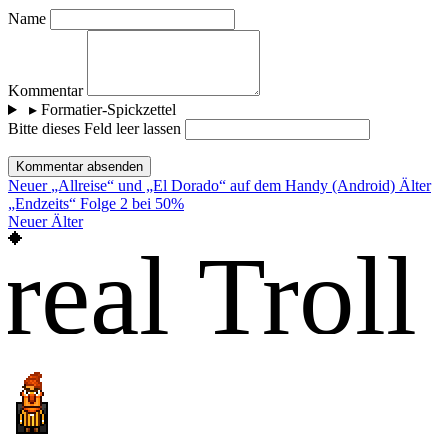
Name
Kommentar
▸
Formatier-Spickzettel
Bitte dieses Feld leer lassen
Kommentar absenden
Neuer
„Allreise“ und „El Dorado“ auf dem Handy (Android)
Älter
„Endzeits“ Folge 2 bei 50%
Neuer
Älter
real Troll