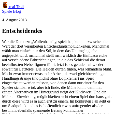
real Troll
Spiele
Blog
4. August 2013
Entscheidendes
Wer die Demo zu „Wolfenhain“ gespielt hat, kennt inzwischen den
Wert der dort verankerten Entscheidungsmöglichkeiten. Manchmal
wählt man einfach nur den Stil, in dem das Unumgängliche
angepackt wird, manchmal stellt man wirklich die Einflussweiche
auf verschiedene Fahrtrichtungen, in die das Schicksal die derart
beeinflussten Nebenfiguren führt. Jetzt ist es gerade mal wieder
soweit für Letzteres. Die Helden dürfen fügen, was jemandem blüht.
Macht zwar immer etwas mehr Arbeit, da zwei gleichberechtigte
Handlungsstränge (möglichst ohne Logikfehler) ins Spiel
eingearbeitet werden müssen, von denen dann nur einer für den
Spieler sichtbar wird, aber ich finde, die Mühe lohnt, denn mit
echten Alternativen im Hintergrund steigt der Klickwert. Und ein
Mehr an Einwirkungsmöglichkeiten steht einem Spiel durchaus gut -
durch diese wird es ja auch erst zu einem. Im konkreten Fall geht es
um Stadtpolitik und es ist hoffentlich etwas aufregender als der
bestimmt ebenfalls spannende Belang kommunaler