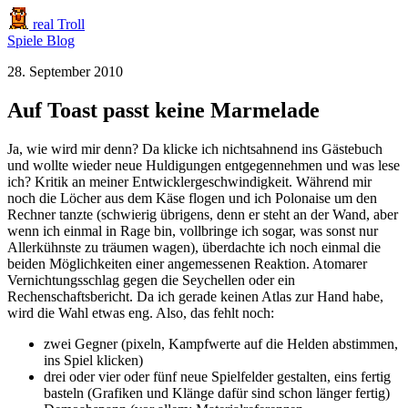
real Troll
Spiele
Blog
28. September 2010
Auf Toast passt keine Marmelade
Ja, wie wird mir denn? Da klicke ich nichtsahnend ins Gästebuch
und wollte wieder neue Huldigungen entgegennehmen und was lese
ich? Kritik an meiner Entwicklergeschwindigkeit. Während mir
noch die Löcher aus dem Käse flogen und ich Polonaise um den
Rechner tanzte (schwierig übrigens, denn er steht an der Wand, aber
wenn ich einmal in Rage bin, vollbringe ich sogar, was sonst nur
Allerkühnste zu träumen wagen), überdachte ich noch einmal die
beiden Möglichkeiten einer angemessenen Reaktion. Atomarer
Vernichtungsschlag gegen die Seychellen oder ein
Rechenschaftsbericht. Da ich gerade keinen Atlas zur Hand habe,
wird die Wahl etwas eng. Also, das fehlt noch:
zwei Gegner (pixeln, Kampfwerte auf die Helden abstimmen,
ins Spiel klicken)
drei oder vier oder fünf neue Spielfelder gestalten, eins fertig
basteln (Grafiken und Klänge dafür sind schon länger fertig)