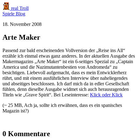
real Troll
Spiele
Blog
18. November 2008
Arte Maker
Passend zur bald erscheinenden Vollversion der „Reise ins All“
erzähle ich einmal etwas ganz anderes. In der aktuellen Ausgabe des
Makermagazins „Arte Maker“ ist ein 6-seitiges Spezial zu „Captain
America und die Nazimutantenbestien von Andromeda“ zu
besichtigen. Liebevoll aufgemacht, dass es mein Entwicklerherz
rührt, und mit einem ausführlichen Interview über naheliegendes
und abseitiges beschlossen. Ich darf mich da in edler Gesellschaft
fühlen, denn dieselbe Ausgabe widmet sich auch herausragenden
Titeln wie „Grave Spirit“. Bei Leseinteresse:
Klick
oder
Klick
(~ 25 MB, Ach ja, sollte ich erwähnen, dass es ein spanisches
Magazin ist?)
0 Kommentare